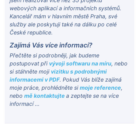
jsem realizoval více než 35 projektů
webových aplikací a informačních systémů.
Kancelář mám v hlavním městě Praha, své
služby ale poskytuji také na dálku po celé
České republice.
Zajímá Vás více informací?
Přečtěte si podrobněji, jak budeme
postupovat při
vývoji softwaru na míru
, nebo
si stáhněte moji
vizitku s podrobnými
informacemi v PDF
. Pokud Vás blíže zajímá
moje práce, prohlédněte si
moje reference
,
nebo
mě kontaktujte
a zeptejte se na více
informací …