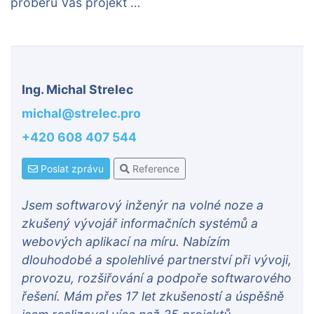
proberu Váš projekt …
Ing. Michal Strelec
michal@strelec.pro
+420 608 407 544
Poslat zprávu
Reference
Jsem softwarový inženýr na volné noze a
zkušený vývojář informačních systémů a
webových aplikací na míru. Nabízím
dlouhodobé a spolehlivé partnerství při vývoji,
provozu, rozšiřování a podpoře softwarového
řešení. Mám přes 17 let zkušeností a úspěšně