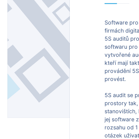
Software pro
firmách digit
5S auditů pr
softwaru pro 
vytvořené au
kteří mají t
provádění 5S 
provést.
5S audit se p
prostory tak,
stanovištích,
jej software 
rozsahu od 1 
otázek uživat