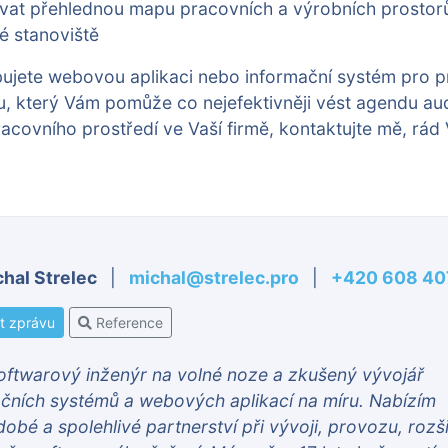
at přehlednou mapu pracovních a výrobních prostorů
vé stanoviště
ujete webovou aplikaci nebo informační systém pro p
u, který Vám pomůže co nejefektivněji vést agendu aud
acovního prostředí ve Vaší firmě, kontaktujte mě, rád
chal Strelec
|
michal@strelec.pro
|
+420 608 40
t zprávu
Reference
ftwarový inženýr na volné noze a zkušený vývojář
čních systémů a webových aplikací na míru. Nabízím
obé a spolehlivé partnerství při vývoji, provozu, rozš