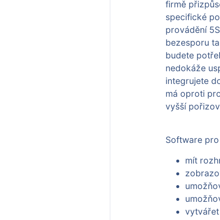
firmě přizpůs
specifické po
provádění 5S
bezesporu tak
budete potře
nedokáže usp
integrujete d
má oproti pr
vyšší pořizov
Software pro 
mít rozh
zobrazov
umožňov
umožňova
vytvářet