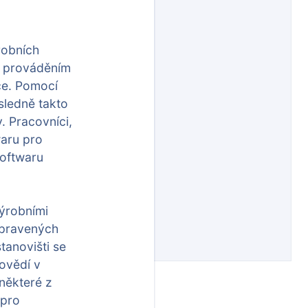
robních
 s prováděním
ce. Pomocí
sledně takto
 Pracovníci,
waru pro
softwaru
výrobními
řipravených
tanovišti se
povědí v
některé z
 pro