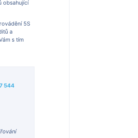
 obsahující
rovádění 5S
itů a
 Vám s tím
7 544
iřování