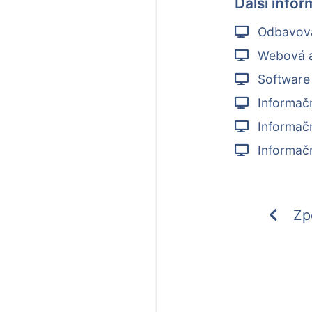
Další info
Odbavova
Webová ap
Software 
Informačn
Informačn
Informačn
Zp