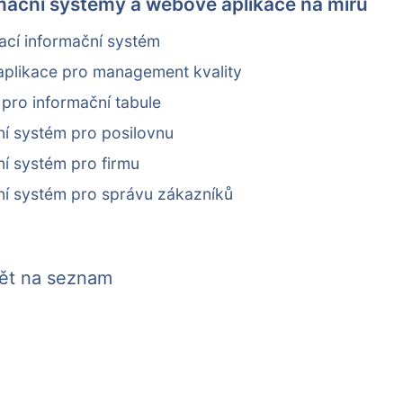
rmační systémy a webové aplikace na míru
cí informační systém
likace pro management kvality
pro informační tabule
í systém pro posilovnu
í systém pro firmu
í systém pro správu zákazníků
ět na seznam