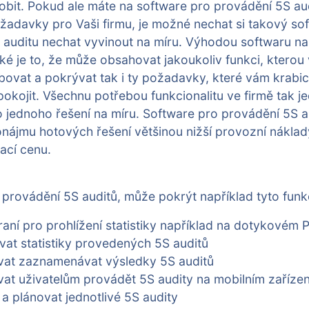
obit. Pokud ale máte na software pro provádění 5S au
žadavky pro Vaši firmu, je možné nechat si takový so
 auditu nechat vyvinout na míru. Výhodou softwaru na
é je to, že může obsahovat jakoukoliv funkci, kterou 
bovat a pokrývat tak i ty požadavky, které vám krabi
okojit. Všechnu potřebou funkcionalitu ve firmě tak 
o jednoho řešení na míru. Software pro provádění 5S a
onájmu hotových řešení většinou nižší provozní náklad
ací cenu.
provádění 5S auditů, může pokrýt například tyto funk
raní pro prohlížení statistiky například na dotykovém 
at statistiky provedených 5S auditů
at zaznamenávat výsledky 5S auditů
t uživatelům provádět 5S audity na mobilním zařízen
 a plánovat jednotlivé 5S audity