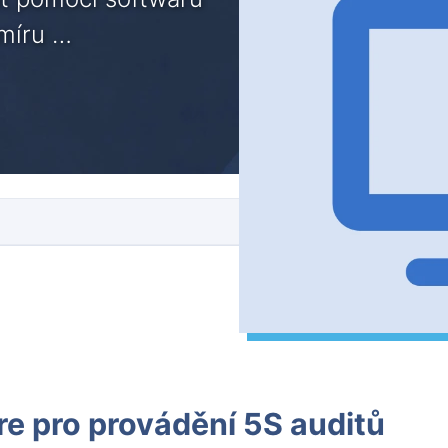
 míru …
e pro provádění 5S auditů