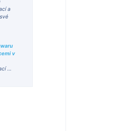
a
ací a
 své
twaru
cemi v
ací …