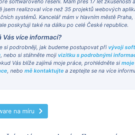
ře softwarového řešení. Mám přes 17 let zkušeností 
 jsem realizoval více než 35 projektů webových aplik
čních systémů. Kancelář mám v hlavním městě Praha,
ale poskytuji také na dálku po celé České republice.
 Vás více informací?
e si podrobněji, jak budeme postupovat při
vývoji sof
u
, nebo si stáhněte moji
vizitku s podrobnými informa
okud Vás blíže zajímá moje práce, prohlédněte si
moje
nce
, nebo
mě kontaktujte
a zeptejte se na více inform
tware na míru