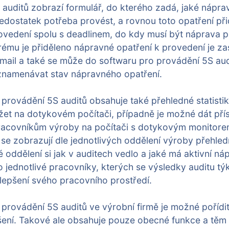
auditů zobrazí formulář, do kterého zadá, jaké nápra
edostatek potřeba provést, a rovnou toto opatření přid
rovedení spolu s deadlinem, do kdy musí být náprava 
erému je přiděleno nápravné opatření k provedení je za
mail a také se může do softwaru pro provádění 5S audi
namenávat stav nápravného opatření.
provádění 5S auditů obsahuje také přehledné statistiky
žet na dotykovém počítači, případně je možné dát pří
pracovníkům výroby na počítači s dotykovým monitorem
se zobrazují dle jednotlivých oddělení výroby přehledn
é oddělení si jak v auditech vedlo a jaké má aktivní ná
o jednotlivé pracovníky, kterých se výsledky auditu týk
lepšení svého pracovního prostředí.
provádění 5S auditů ve výrobní firmě je možné pořídit
šení. Takové ale obsahuje pouze obecné funkce a těm 