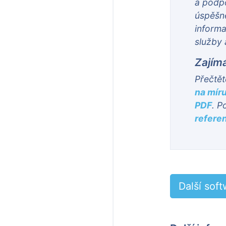
a podpo
úspěšně
informa
služby 
Zajímá
Přečtět
na mír
PDF
. P
refere
Další sof