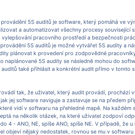
 provádění 5S auditů je software, který pomáhá ve vý
alizovat a automatizovat všechny procesy související
o vylepšování pracovního prostředí a bezpečnosti prá
provádění 5S auditů je možné vytvářet 5S audity a ná
dity plánovat k provedení pro zodpovědné pracovníky.
akto naplánované 5S audity se následně mohou do soft
auditů také přihlásit a konkrétní audit přímo v tomto 
rovádí tak, že uživatel, který audit provádí, prochází 
 jak jej software naviguje a zastavuje se na předem p
 které vidí v softwaru na přehledné mapě. Na každém s
zeptá na několik otázek, na které uživatel zodpoví od
do 4 - ANO, NE, spíše ANO, spíše NE. V případě, že u 
el objeví nějaký nedostatek, rovnou se mu v softwaru