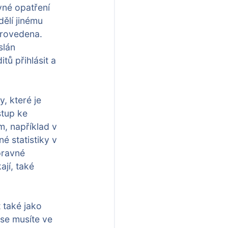
vné opatření
ělí jinému
provedena.
slán
tů přihlásit a
, které je
stup ke
, například v
é statistiky v
pravné
ají, také
 také jako
se musíte ve