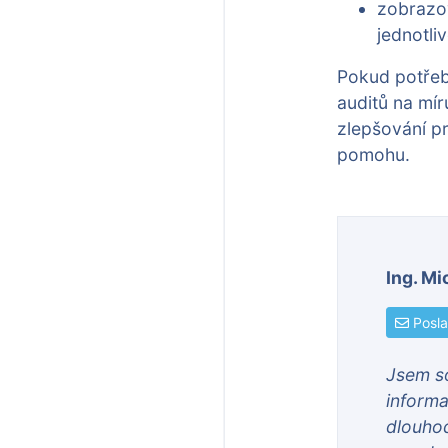
zobrazov
jednotli
Pokud potřeb
auditů na mír
zlepšování pr
pomohu.
Ing. Mi
Posla
Jsem so
informa
dlouhod