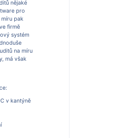
ditů nějaké
ftware pro
 míru pak
ve firmě
cový systém
jednoduše
uditů na míru
y, má však
ce:
PC v kantýně
í