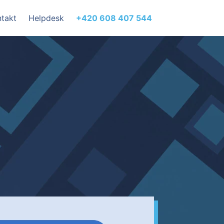
takt
Helpdesk
+420 608 407 544