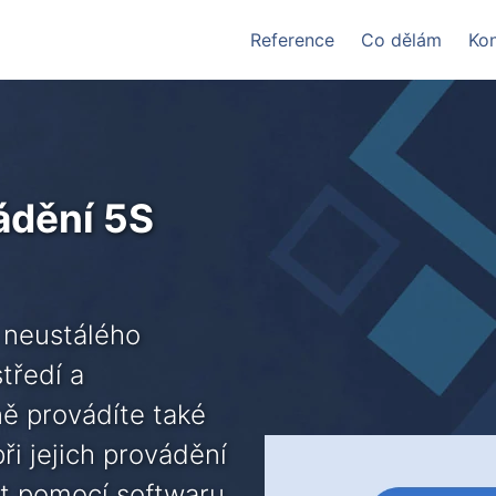
Reference
Co dělám
Kon
ádění 5S
 neustálého
tředí a
ě provádíte také
ři jejich provádění
at pomocí softwaru