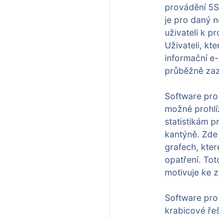
provádění 5S 
je pro daný n
uživateli k p
Uživateli, kt
informační e-
průběžně zaz
Software pro 
možné prohlí
statistikám 
kantýně. Zde 
grafech, kter
opatření. Tot
motivuje ke z
Software pro 
krabicové ře