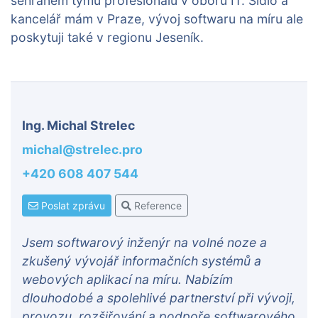
sehraném týmu profesionálů v oboru IT. Sídlo a
kancelář mám v Praze, vývoj softwaru na míru ale
poskytuji také v regionu Jeseník.
Ing. Michal Strelec
michal@strelec.pro
+420 608 407 544
Poslat zprávu
Reference
Jsem softwarový inženýr na volné noze a
zkušený vývojář informačních systémů a
webových aplikací na míru. Nabízím
dlouhodobé a spolehlivé partnerství při vývoji,
provozu, rozšiřování a podpoře softwarového