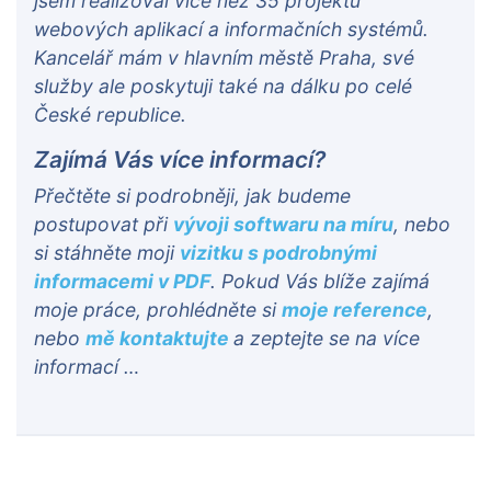
jsem realizoval více než 35 projektů
webových aplikací a informačních systémů.
Kancelář mám v hlavním městě Praha, své
služby ale poskytuji také na dálku po celé
České republice.
Zajímá Vás více informací?
Přečtěte si podrobněji, jak budeme
postupovat při
vývoji softwaru na míru
, nebo
si stáhněte moji
vizitku s podrobnými
informacemi v PDF
. Pokud Vás blíže zajímá
moje práce, prohlédněte si
moje reference
,
nebo
mě kontaktujte
a zeptejte se na více
informací …