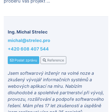
proberu Váš projekt …
Ing. Michal Strelec
michal@strelec.pro
+420 608 407 544
Poslat zprávu
Reference
Jsem softwarový inženýr na volné noze a
zkušený vývojář informačních systémů a
webových aplikací na míru. Nabízím
dlouhodobé a spolehlivé partnerství při vývoji,
provozu, rozšiřování a podpoře softwarového
řešení. Mám přes 17 let zkušeností a úspěšně