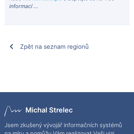
informací …
Zpět na seznam regionů
Michal Strelec
Jsem zkušený vývojář informačních systémů
na míru a pomůžu Vám realizovat Vaši vizi.