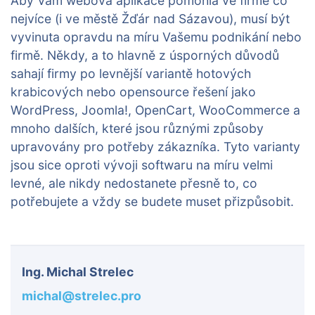
Aby Vám webová aplikace pomohla ve firmě co
nejvíce (i ve městě Žďár nad Sázavou), musí být
vyvinuta opravdu na míru Vašemu podnikání nebo
firmě. Někdy, a to hlavně z úsporných důvodů
sahají firmy po levnější variantě hotových
krabicových nebo opensource řešení jako
WordPress, Joomla!, OpenCart, WooCommerce a
mnoho dalších, které jsou různými způsoby
upravovány pro potřeby zákazníka. Tyto varianty
jsou sice oproti vývoji softwaru na míru velmi
levné, ale nikdy nedostanete přesně to, co
potřebujete a vždy se budete muset přizpůsobit.
Ing. Michal Strelec
michal@strelec.pro