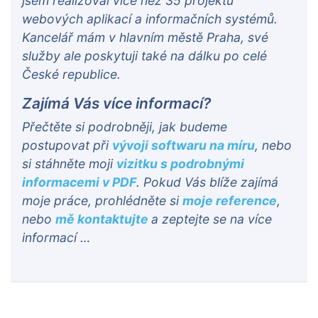
jsem realizoval více než 35 projektů
webových aplikací a informačních systémů.
Kancelář mám v hlavním městě Praha, své
služby ale poskytuji také na dálku po celé
České republice.
Zajímá Vás více informací?
Přečtěte si podrobněji, jak budeme
postupovat při
vývoji softwaru na míru
, nebo
si stáhněte moji
vizitku s podrobnými
informacemi v PDF
. Pokud Vás blíže zajímá
moje práce, prohlédněte si
moje reference
,
nebo
mě kontaktujte
a zeptejte se na více
informací …