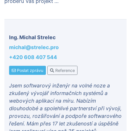
proberu Váš projekt …
Ing. Michal Strelec
michal@strelec.pro
+420 608 407 544
Poslat zprávu
Reference
Jsem softwarový inženýr na volné noze a
zkušený vývojář informačních systémů a
webových aplikací na míru. Nabízím
dlouhodobé a spolehlivé partnerství při vývoji,
provozu, rozšiřování a podpoře softwarového
řešení. Mám přes 17 let zkušeností a úspěšně