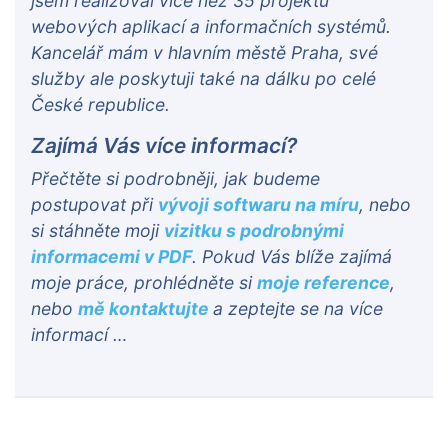
jsem realizoval více než 35 projektů
webových aplikací a informačních systémů.
Kancelář mám v hlavním městě Praha, své
služby ale poskytuji také na dálku po celé
České republice.
Zajímá Vás více informací?
Přečtěte si podrobněji, jak budeme
postupovat při
vývoji softwaru na míru
, nebo
si stáhněte moji
vizitku s podrobnými
informacemi v PDF
. Pokud Vás blíže zajímá
moje práce, prohlédněte si
moje reference
,
nebo
mě kontaktujte
a zeptejte se na více
informací …