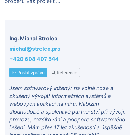
proberu Váš projekt …
Ing. Michal Strelec
michal@strelec.pro
+420 608 407 544
Poslat zprávu
Reference
Jsem softwarový inženýr na volné noze a
zkušený vývojář informačních systémů a
webových aplikací na míru. Nabízím
dlouhodobé a spolehlivé partnerství při vývoji,
provozu, rozšiřování a podpoře softwarového
řešení. Mám přes 17 let zkušeností a úspěšně